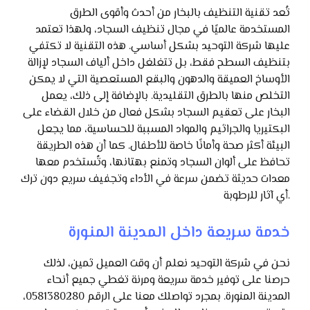
تُعد تقنية التنظيف بالبخار من أحدث وأقوى الطرق
المستخدمة عالميًا في مجال تنظيف السجاد، ولهذا تعتمد
عليها شركة التوحيد بشكل أساسي. هذه التقنية لا تكتفي
بتنظيف السطح فقط، بل تتغلغل داخل ألياف السجاد لإزالة
الأوساخ العميقة والدهون والبقع المستعصية التي لا يمكن
التخلص منها بالطرق التقليدية. بالإضافة إلى ذلك، يعمل
البخار على تعقيم السجاد بشكل فعال من خلال القضاء على
البكتيريا والجراثيم والمواد المسببة للحساسية، مما يجعل
البيئة أكثر صحة وأمانًا خاصة للأطفال. كما أن هذه الطريقة
تحافظ على ألوان السجاد وتمنع بهتانها، وتُستخدم معها
معدات حديثة تضمن سرعة في الأداء وتجفيف سريع دون ترك
أي آثار للرطوبة.
خدمة سريعة داخل المدينة المنورة
نحن في شركة التوحيد نعلم أن وقت العميل ثمين، لذلك
حرصنا على توفير خدمة سريعة ومرنة تغطي جميع أنحاء
المدينة المنورة. بمجرد تواصلك معنا على الرقم 0581380280،