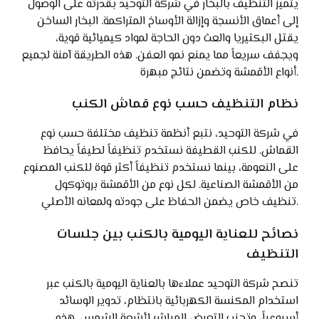
يتميز التنظيف بالبخار في شركة التوحيد بقدرته على الوصول
إلى أعماق الأنسجة وإزالة الأوساخ المتراكمة. البخار الساخن
يقتل البكتيريا والعث دون الحاجة لمواد كيميائية قوية،
ويجفف سريعاً مما يمنع نمو العفن. هذه الطريقة آمنة لجميع
أنواع الأقمشة وتضمن نتائج مبهرة.
نظام التنظيف حسب نوع قماش الكنب
في شركة التوحيد، نتبع أنظمة تنظيف مختلفة حسب نوع
القماش. للكنب القطيفة نستخدم تنظيفاً لطيفاً يحافظ
على النعومة، بينما نستخدم تنظيفاً أكثر قوة للكنب المصنوع
من الأقمشة الصناعية. لكل نوع من الأقمشة بروتوكول
تنظيف خاص يضمن الحفاظ على جودته ولمعانه الأصلي.
نصائح للعناية اليومية بالكنب بين جلسات
التنظيف
تنصح شركة التوحيد عملاءها بالعناية اليومية بالكنب عبر
استخدام المكنسة الكهربائية بانتظام، تدوير الوسائد
أسبوعياً، وتجنب التعرض المباشر لأشعة الشمس. هذه