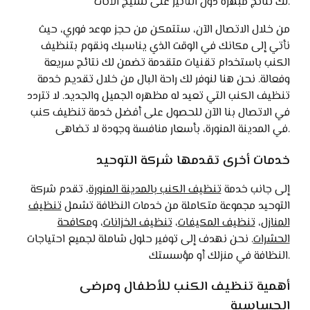
لك نتائج مبهرة دون التأثير على نسيج الأثاث.
من خلال الاتصال الآن، ستتمكن من حجز موعد فوري، حيث
نأتي إلى مكانك في الوقت الذي يناسبك ونقوم بتنظيف
الكنب باستخدام تقنيات متقدمة تضمن لك نتائج سريعة
وفعالة. نحن هنا لنوفر لك راحة البال من خلال تقديم خدمة
تنظيف الكنب التي تعيد له مظهره الجميل والجديد. لا تتردد
في الاتصال بنا الآن للحصول على أفضل خدمة تنظيف كنب
في المدينة المنورة، بأسعار منافسة وجودة لا تضاهى.
خدمات أخرى تقدمها شركة التوحيد
إلى جانب خدمة
تنظيف الكنب بالمدينة المنورة
، تقدم شركة
التوحيد مجموعة متكاملة من خدمات النظافة تشمل
تنظيف
المنازل
،
تنظيف المكيفات
،
تنظيف الخزانات
، و
مكافحة
الحشرات
. نحن نهدف إلى توفير حلول شاملة لجميع احتياجات
النظافة في منزلك أو مؤسستك.
أهمية تنظيف الكنب للأطفال ومرضى
الحساسية