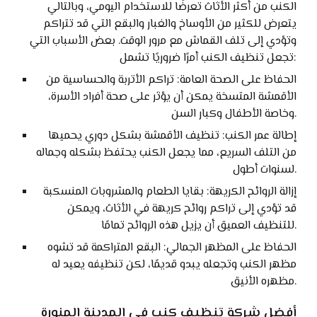
الكنب من أكثر الأثاث تعرضًا للاستخدام اليومي، وبالتالي
يتعرض للكثير من الأوساخ والغبار والبقع التي قد تتراكم
وتؤدي إلى تلف القماش مع مرور الوقت. بعض الأسباب التي
تجعل تنظيف الكنب أمرًا ضروريًا تشمل:
الحفاظ على الصحة العامة: تراكم الأتربة والحساسية من
الأقمشة المتسخة يمكن أن يؤثر على صحة أفراد الأسرة،
وخاصة الأطفال وكبار السن.
إطالة عمر الكنب: تنظيف الأقمشة بشكل دوري يحميها
من التلف السريع، مما يجعل الكنب يحتفظ بشكله وجماله
لسنوات أطول.
إزالة الروائح الكريهة: بقايا الطعام والمشروبات المنسكبة
قد تؤدي إلى تراكم روائح كريهة في الأثاث، ويمكن
للتنظيف العميق أن يزيل هذه الروائح تمامًا.
الحفاظ على المظهر الجمالي: البقع المتراكمة قد تشوه
مظهر الكنب وتجعله يبدو قديمًا، لكن تنظيفه يعيد له
مظهره الأنيق.
أفضل شركة تنظيف كنب في المدينة المنورة